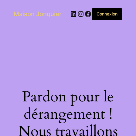
LinkedIn
Instagram
Facebook
Maison Jonquier
Connexion
Pardon pour le
dérangement !
Nous travaillons