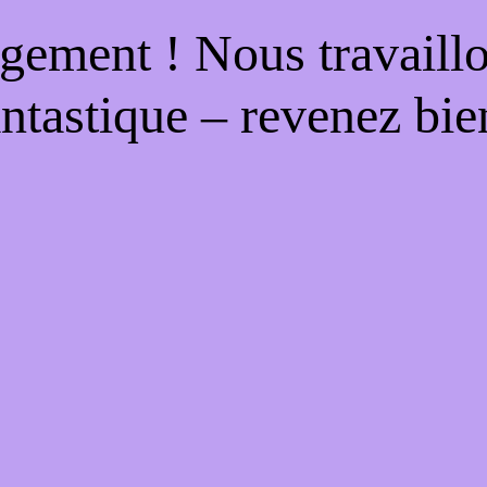
gement ! Nous travaill
antastique – revenez bien