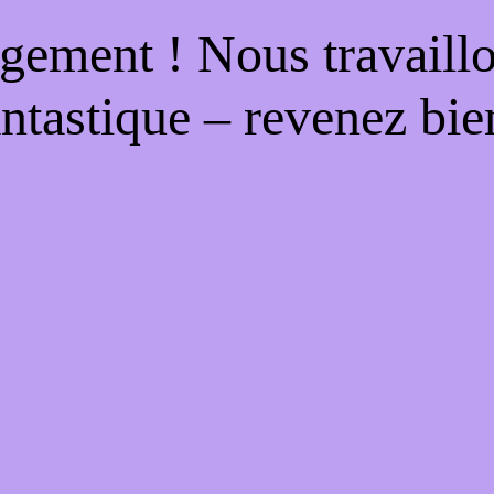
gement ! Nous travaill
antastique – revenez bien